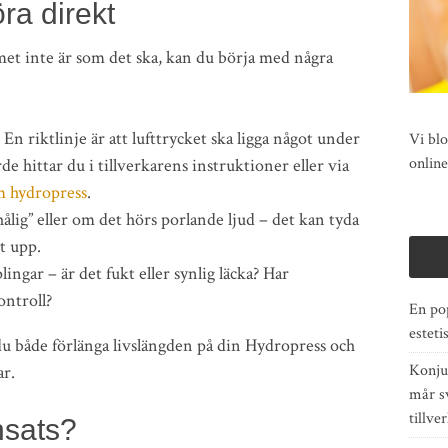
ra direkt
met inte är som det ska, kan du börja med några
 En riktlinje är att lufttrycket ska ligga något under
Vi blo
online
de hittar du i tillverkarens instruktioner eller via
m hydropress
.
lig” eller om det hörs porlande ljud – det kan tyda
t upp.
ngar – är det fukt eller synlig läcka? Har
ontroll?
En po
esteti
u både förlänga livslängden på din Hydropress och
Konju
r.
mår s
tillve
nsats?