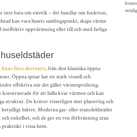
bransc
möjli
ar inte bara om estetik – det handlar om funktion,
eldstad kan vara husets samlingspunkt, skapa värme
ll ineffektiv uppvärmning eller till och med farliga
mhuseldstäder
finns flera alternativ
, från den klassiska öppna
tser. Öppna spisar har en stark visuell och
indre effektiva när det gäller värmespridning.
 konstruerade för att hålla kvar värmen och kan
iga struktur. De kräver visserligen mer planering och
 betydligt bättre. Moderna gas- eller etanoleldstäder
tet och enkelhet, och de ger en ren förbränning utan
a praktiskt i vissa hem.