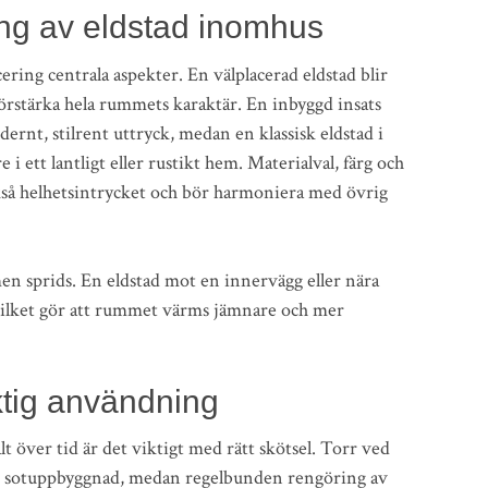
ng av eldstad inomhus
ring centrala aspekter. En välplacerad eldstad blir
örstärka hela rummets karaktär. En inbyggd insats
ernt, stilrent uttryck, medan en klassisk eldstad i
e i ett lantligt eller rustikt hem. Materialval, färg och
kså helhetsintrycket och bör harmoniera med övrig
n sprids. En eldstad mot en innervägg eller nära
vilket gör att rummet värms jämnare och mer
ktig användning
t över tid är det viktigt med rätt skötsel. Torr ved
r sotuppbyggnad, medan regelbunden rengöring av