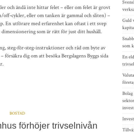
Svensk
och ändå inte hittar felet – eller om felet är grovt
verks
/off‑cykler, eller om tanken är gammal och sliten) –
Guld v
älp. En utförare med erfarenhet kan oftast i ett svep
kapita
t dimensionering som är rätt för just ditt hushåll.
Snabb
som k
g, steg‑för‑steg‑instruktioner och råd om byte av
– försäkra dig om att besöka Bergslagens Byggs sida
En el
r.
trivse
Valuta
företa
Bolag
sekto
invest
BOSTAD
Invest
hus förhöjer trivselnivån
Tillv