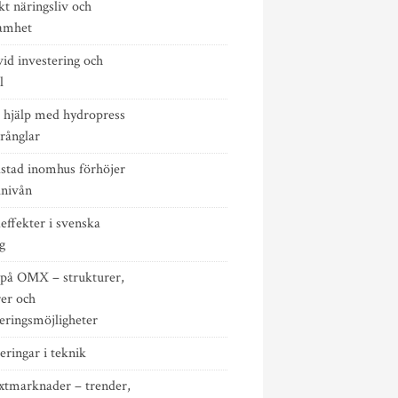
t näringsliv och
amhet
id investering och
l
 hjälp med hydropress
rånglar
dstad inomhus förhöjer
lnivån
effekter i svenska
g
 på OMX – strukturer,
rer och
eringsmöjligheter
eringar i teknik
äxtmarknader – trender,