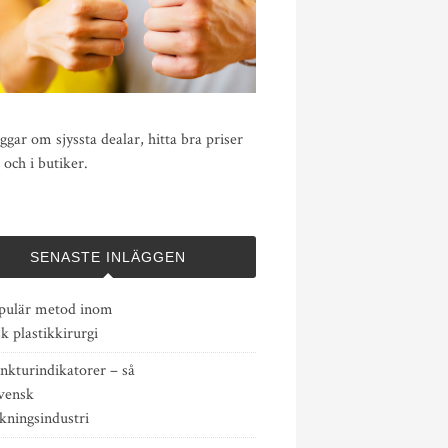
ggar om sjyssta dealar, hitta bra priser
 och i butiker.
SENASTE INLÄGGEN
pulär metod inom
sk plastikkirurgi
nkturindikatorer – så
vensk
rkningsindustri