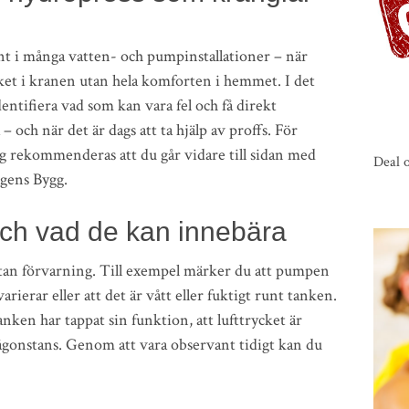
nt i många vatten- och pumpinstallationer – när
cket i kranen utan hela komforten i hemmet. I det
dentifiera vad som kan vara fel och få direkt
 och när det är dags att ta hjälp av proffs. För
ng rekommenderas att du går vidare till sidan med
Deal 
agens Bygg.
ch vad de kan innebära
 utan förvarning. Till exempel märker du att pumpen
varierar eller att det är vått eller fuktigt runt tanken.
anken har tappat sin funktion, att lufttrycket är
e någonstans. Genom att vara observant tidigt kan du